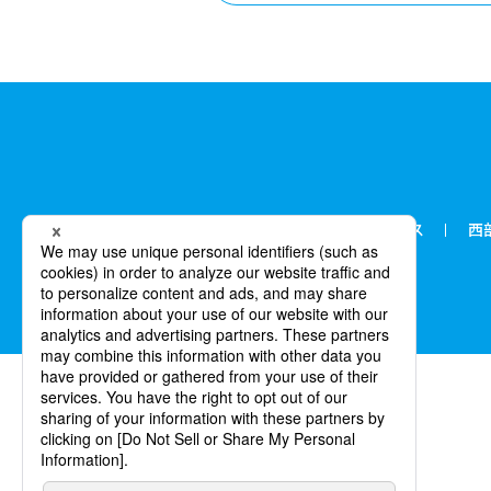
西部ガス
西