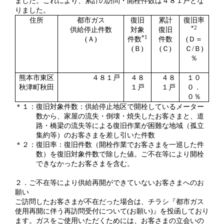
ました。これにより、累計の訪問・開栓件数は４８１戸とな
りました。
住所
都市ガス
復旧
累計
復旧率
*2
供給停止件数
対象
復旧
*1
(
Ａ)
件数
件数
(
Ｄ＝
(
Ｂ)
(
Ｃ)
Ｃ/Ｂ)
％
熊本市東区
４８１戸
４８
４８
１０
秋津町秋田
１戸
１戸
０．
０％
＊１：復旧対象件数：供給停止地区で開栓しているメーター
数から、家屋の流失・倒壊・焼失したお客さまと、道
路・橋梁の流失等による復旧作業が困難な地域（孤立
集約等）のお客さまを差し引いた件数
＊２：復旧率：復旧件数（開栓作業でお客さまを一巡した件
数）を復旧対象件数で除した値。ご不在等により開栓
できなかったお客さまを含む。
２．ご不在等により供給再開ができていないお客さまへのお
願い
ご訪問したお客さまが不在だった場合は、チラシ『都市ガス
使用再開に伴う再訪問受付について(お願い)』を投函しており
ます。ガスをご使用いただくためには、お客さまの立会いの