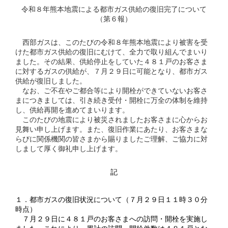
令和８年熊本地震による都市ガス供給の復旧完了について
（第６報）
西部ガスは、このたびの令和８年熊本地震により被害を受
けた都市ガス供給の復旧にむけて、全力で取り組んでまいり
ました。その結果、供給停止をしていた４８１戸のお客さま
に対するガスの供給が、７月２９日に可能となり、都市ガス
供給が復旧しました。
なお、ご不在やご都合等により開栓ができていないお客さ
まにつきましては、引き続き受付・開栓に万全の体制を維持
し、供給再開を進めてまいります。
このたびの地震により被災されましたお客さまに心からお
見舞い申し上げます。また、復旧作業にあたり、お客さまな
らびに関係機関の皆さまから賜りましたご理解、ご協力に対
しまして厚く御礼申し上げます。
記
１．都市ガスの復旧状況について（７月２９日１１時３０分
時点）
７月２９日に４８１戸のお客さまへの訪問・開栓を実施し