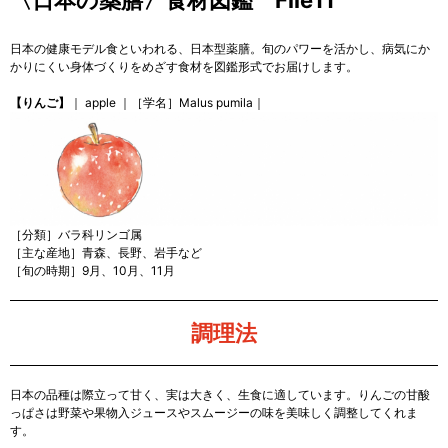
〈日本の薬膳〉食材図鑑 File11
日本の健康モデル食といわれる、日本型薬膳。旬のパワーを活かし、病気にか
かりにくい身体づくりをめざす食材を図鑑形式でお届けします。
【りんご】
｜ apple ｜［学名］Malus pumila｜
［分類］バラ科リンゴ属
［主な産地］青森、長野、岩手など
［旬の時期］9月、10月、11月
調理法
日本の品種は際立って甘く、実は大きく、生食に適しています。りんごの甘酸
っぱさは野菜や果物入ジュースやスムージーの味を美味しく調整してくれま
す。