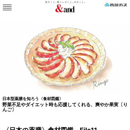
日本型薬膳を知ろう〈食材図鑑〉
野菜不足やダイエット時も応援してくれる、爽やか果実〔り
んご〕