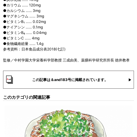
●カリウム …… 120mg
●カルシウム …… 3mg
●マグネシウム …… 3mg
●ビタミンB₁ …… 0.02mg
●ナイアシン …… 0.1mg
●ビタミンB₆ …… 0.04mg
●ビタミンC …… 4mg
●食物繊維総量 …… 1.4g
参考資料：日本食品成分表2018(七訂)
監修／中村学園大学栄養科学部教授 三成由美、薬膳科学研究所所長 徳井教孝
この記事は＆and183号に掲載されています。
このカテゴリの関連記事