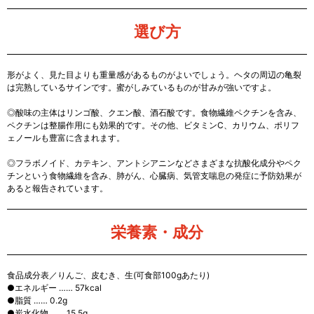
選び方
形がよく、見た目よりも重量感があるものがよいでしょう。ヘタの周辺の亀裂
は完熟しているサインです。蜜がしみているものが甘みが強いですよ。
◎酸味の主体はリンゴ酸、クエン酸、酒石酸です。食物繊維ペクチンを含み、
ペクチンは整腸作用にも効果的です。その他、ビタミンC、カリウム、ポリフ
ェノールも豊富に含まれます。
◎フラボノイド、カテキン、アントシアニンなどさまざまな抗酸化成分やペク
チンという食物繊維を含み、肺がん、心臓病、気管支喘息の発症に予防効果が
あると報告されています。
栄養素・成分
食品成分表／りんご、皮むき、生(可食部100gあたり)
●エネルギー …… 57kcal
●脂質 …… 0.2g
●炭水化物 …… 15.5g