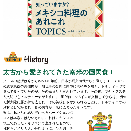
太古から愛されてきた南米の国民食！
タコスの起源は今から約6000年前。日本が縄文時代の頃に遡ります。メキシコ
の農耕集落の先住民が、畑仕事の合間に簡単に肉や魚を焼き、トルティーヤで
挟んで食べていたのが、その始まりと言われています。その後、マヤ・アステ
カ文明でもトルティーヤが主食に。1519年にスペインが入植してからは、初め
て新大陸に豚が持ち込まれ、その美味しさが知られることに。トルティーヤの
具材として好まれ、豚の飼育が一気に広まったそうです。
実は、私たちが思い浮かべるハードシェルタ
コスは本場にはないもの。これはメキシコの
領土であったテキサス州で生まれたもので、
具材もアメリカ人が好むように、ひき肉・チ