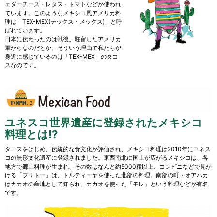
ェダーチーズ・レタス・トマトなどが使われ
ています。このようなメキシコ風アメリカ料
理は「TEX-MEX(テックス・メックス)」と呼
ばれています。
日本に伝わったのは戦後。駐留したアメリカ
軍からなのだとか。そういう理由で私たちが
身近に感じているのは「TEX-MEX」のタコ
スなのです。
ユネスコ世界遺産に登録されたメキシコ
料理とは!?
タコスをはじめ、伝統的な食文化が評価され、メキシコ料理は2010年にユネス
コの無形文化遺産に登録されました。東西南北に国土が広がるメキシコは、各
地方で郷土料理が生まれ、その数はなんと約5000種以上。コンビニなどで見か
ける「ブリトー」は、トルティーヤを使った北部の料理。南部の町・オアハカ
はカカオの産地として知られ、カカオを使った「モレ」という料理などが有名
です。