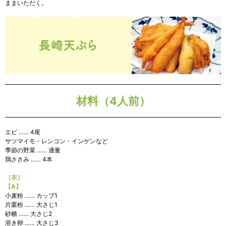
ままいただく。
材料（4人前）
エビ …… 4尾
サツマイモ・レンコン・インゲンなど
季節の野菜 …… 適量
鶏ささみ …… 4本
［衣］
【A】
小麦粉 …… カップ1
片栗粉 …… 大さじ1
砂糖 …… 大さじ2
溶き卵 …… 大さじ3