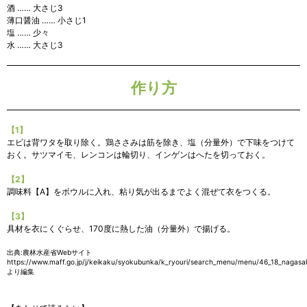
酒 …… 大さじ3
薄口醤油 …… 小さじ1
塩 …… 少々
水 …… 大さじ3
作り方
【1】
エビは背ワタを取り除く。鶏ささみは筋を除き、塩（分量外）で下味をつけて
おく。サツマイモ、レンコンは輪切り、インゲンはへたを切っておく。
【2】
調味料【A】をボウルに入れ、粘り気が出るまでよく混ぜて衣をつくる。
【3】
具材を衣にくぐらせ、170度に熱した油（分量外）で揚げる。
出典:農林水産省Webサイト
https://www.maff.go.jp/j/keikaku/syokubunka/k_ryouri/search_menu/menu/46_18_nagasak
より編集