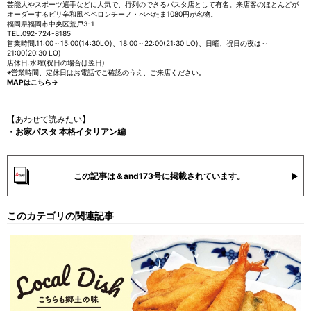
芸能人やスポーツ選手などに人気で、行列のできるパスタ店として有名。来店客のほとんどが
オーダーするピリ辛和風ペペロンチーノ・ぺぺたま1080円が名物。
福岡県福岡市中央区荒戸3-1
TEL.092-724-8185
営業時間.11:00～15:00(14:30LO)、18:00～22:00(21:30 LO)、日曜、祝日の夜は～
21:00(20:30 LO)
店休日.水曜(祝日の場合は翌日)
※営業時間、定休日はお電話でご確認のうえ、ご来店ください。
MAPはこちら→
【あわせて読みたい】
・
お家パスタ 本格イタリアン編
この記事は＆and173号に掲載されています。
このカテゴリの関連記事