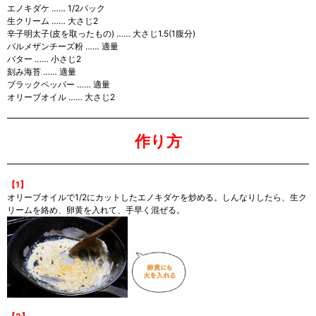
エノキダケ …… 1/2パック
生クリーム …… 大さじ2
辛子明太子(皮を取ったもの) …… 大さじ1.5(1腹分)
パルメザンチーズ粉 …… 適量
バター …… 小さじ2
刻み海苔 …… 適量
ブラックペッパー …… 適量
オリーブオイル …… 大さじ2
作り方
【1】
オリーブオイルで1/2にカットしたエノキダケを炒める。しんなりしたら、生ク
リームを絡め、卵黄を入れて、手早く混ぜる。