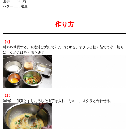
山芋 …… 200g
バター …… 適量
作り方
【1】
材料を準備する。味噌汁は漉して汁だけにする。オクラは軽く茹でて小口切り
に。なめこは軽く湯を通す。
【2】
味噌汁に卵黄とすりおろした山芋を入れ、なめこ、オクラと合わせる。