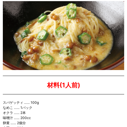
材料(1人前)
スパゲッティ …… 100g
なめこ …… 1パック
オクラ …… 2本
味噌汁 …… 200cc
卵黄 …… 2個分