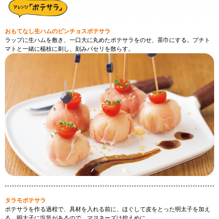
おもてなし生ハムのピンチョスポテサラ
ラップに生ハムを敷き、一口大に丸めたポテサラをのせ、茶巾にする。プチト
マトと一緒に楊枝に刺し、刻みパセリを散らす。
タラモポテサラ
ポテサラを作る過程で、具材を入れる前に、ほぐして皮をとった明太子を加え
る。明太子に塩気があるので、マヨネーズは控えめに。