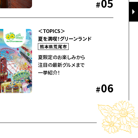
05
#
＜TOPICS＞
夏を満喫！グリーンランド
熊本県荒尾市
夏限定のお楽しみから
注目の最新グルメまで
〈特集
一挙紹介！
夏に出番
06
和えるだ
#