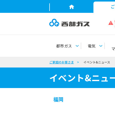
ご
お
カ
客
ー
都市ガス
電気
さ
ボ
サ
社
ま
ン
ス
お
長
保
満
オ
テ
採
会
サ
問
メ
安
ガ
足
フ
ナ
用
ご家庭のお客さま
イベント&ニュース
ガ
社
電
業
機
ー
い
ッ
と
ス
向
セ
ビ
情
ス
案
気
種
器
ビ
合
セ
防
ZEB
上
ッ
リ
報
イベント&ニュ
内
ス
わ
ー
災
を
ト
テ
せ
ジ
目
都
ィ
指
市
し
ガ
福岡
て
ス