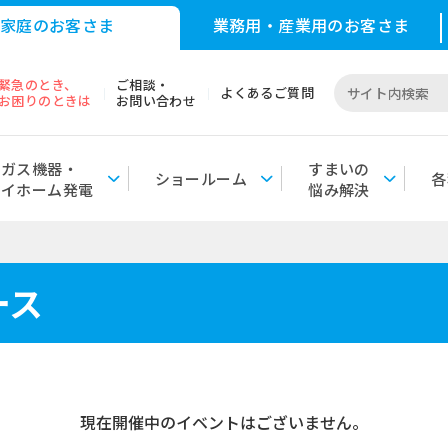
家庭のお客さま
業務用・産業用の
お客さま
緊急のとき、
ご相談・
サ
よくあるご質問
お困りのときは
お問い合わせ
イ
ト
内
ガス機器・
すまいの
ショールーム
各
マイホーム発電
悩み解決
検
索
ース
現在開催中のイベントはございません。