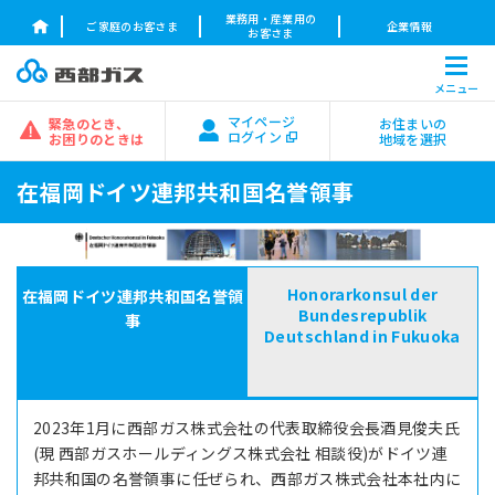
業務用・産業用の
ご家庭のお客さま
企業情報
お客さま
メニュー
マイページ
緊急のとき、
お住まいの
ログイン
お困りのときは
地域を選択
在福岡ドイツ連邦共和国名誉領事
Honorarkonsul der
在福岡ドイツ連邦共和国名誉領
Bundesrepublik
事
Deutschland in Fukuoka
2023年1月に西部ガス株式会社の代表取締役会長酒見俊夫氏
(現 西部ガスホールディングス株式会社 相談役)がドイツ連
邦共和国の名誉領事に任ぜられ、西部ガス株式会社本社内に