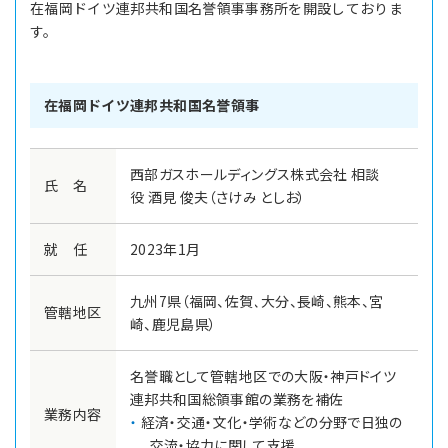
在福岡ドイツ連邦共和国名誉領事事務所を開設しておりま
す。
在福岡ドイツ連邦共和国名誉領事
西部ガスホールディングス株式会社 相談
氏 名
役 酒見 俊夫（さけみ としお）
就 任
2023年1月
九州7県（福岡、佐賀、大分、長崎、熊本、宮
管轄地区
崎、鹿児島県）
名誉職として管轄地区での大阪・神戸ドイツ
連邦共和国総領事館の業務を補佐
業務内容
経済・交通・文化・学術などの分野で日独の
交流・協力に関して支援